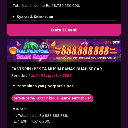
Total hadiah senilai Rp 68,780,250,000.
Syarat & Ketentuan
Detail Event
FASTSPIN : PESTA MUSIM PANAS BUAH SEGAR
Periode :
1 Juli - 31 Agustus 2026
Permainan yang berpartisipasi
Semua game Fastspin kecuali game Tembak Ikan
Aturan :
Total hadiah Rp 888,888,888.
1 EXP = Rp.16,500.