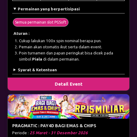
Permainan yang berpartisipasi
Semua permainan slot PGSoft
Aturan :
Cukup lakukan 100x spin nominal berapa pun.
Pemain akan otomatis ikut serta dalam event.
Poin turnamen dan papan peringkat bisa dicek pada
simbol
Piala
di dalam permainan.
Syarat & Ketentuan
Detail Event
PRAGMATIC : PAY4D BAGI EMAS & CHIPS
Periode :
25 Maret - 31 Desember 2026