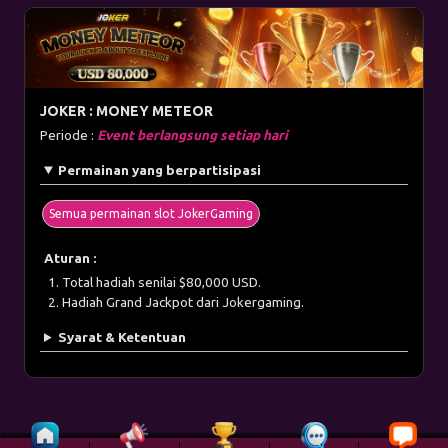
JOKER : MONEY METEOR
Periode :
Event berlangsung setiap hari
Permainan yang berpartisipasi
Semua permainan slot JokerGaming
Aturan :
Total hadiah senilai $80,000 USD.
Hadiah Grand Jackpot dari Jokergaming.
Syarat & Ketentuan