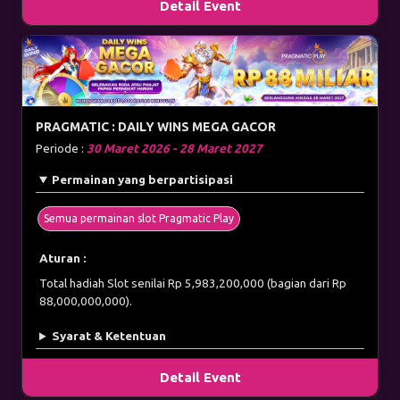
Detail Event
PRAGMATIC : DAILY WINS MEGA GACOR
Periode :
30 Maret 2026 - 28 Maret 2027
Permainan yang berpartisipasi
Semua permainan slot Pragmatic Play
Aturan :
Total hadiah Slot senilai Rp 5,983,200,000 (bagian dari Rp
88,000,000,000).
Syarat & Ketentuan
Detail Event